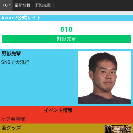
TOP
最新情報
野獣先輩
Azure7公式サイト
810
野獣先輩
野獣先輩
SNSで大流行
イベント情報
オフ会開催
新グッズ