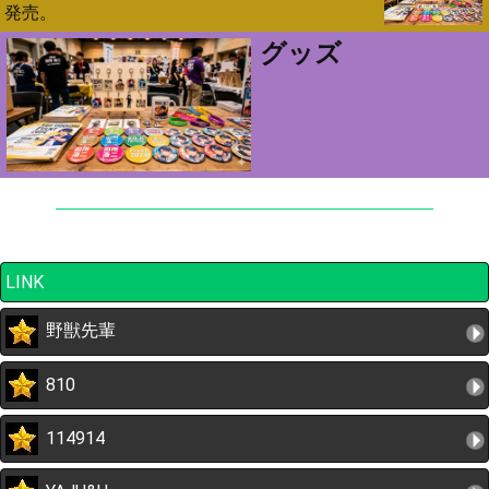
発売。
グッズ
LINK
野獣先輩
810
114914