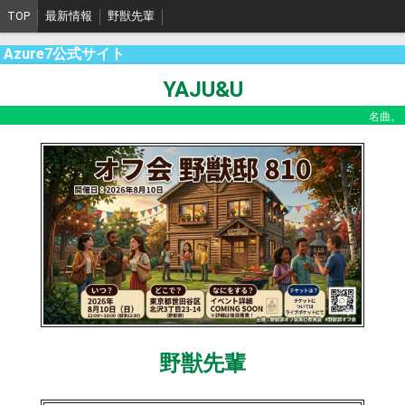
TOP
最新情報
野獣先輩
Azure7公式サイト
YAJU&U
名曲。
野獣先輩